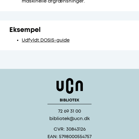
maskinelle afgrænsninger.
Eksempel
Udfyldt DOSIS-guide
72 69 31 00
bibliotek@ucn.dk
CVR: 30843126
EAN: 5798000554757