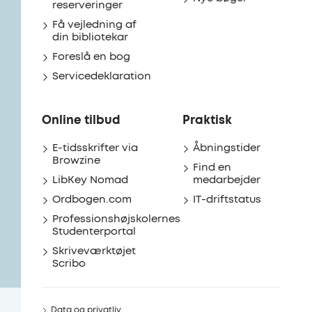
reserveringer
Få vejledning af
din bibliotekar
Foreslå en bog
Servicedeklaration
Online tilbud
Praktisk
E-tidsskrifter via
Åbningstider
Browzine
Find en
LibKey Nomad
medarbejder
Ordbogen.com
IT-driftstatus
Professionshøjskolernes
Studenterportal
Skriveværktøjet
Scribo
Data og privatliv