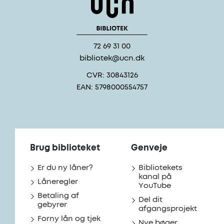
72 69 31 00
bibliotek@ucn.dk
CVR: 30843126
EAN: 5798000554757
Brug biblioteket
Genveje
Er du ny låner?
Bibliotekets
kanal på
Låneregler
YouTube
Betaling af
Del dit
gebyrer
afgangsprojekt
Forny lån og tjek
Nye bøger