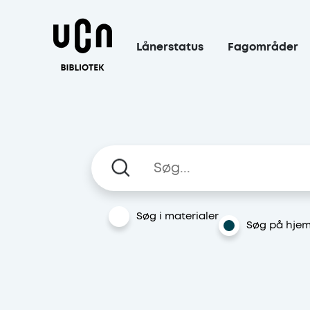
Gå til hoved indhold
Lånerstatus
Fagområder
Søg
Vælg hvor der skal søge
Søg i materialer
Søg på hje