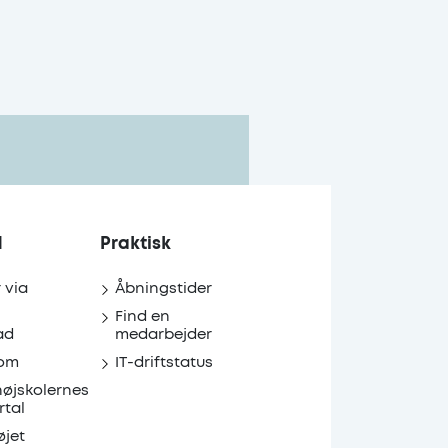
d
Praktisk
r via
Åbningstider
Find en
ad
medarbejder
om
IT-driftstatus
højskolernes
rtal
øjet