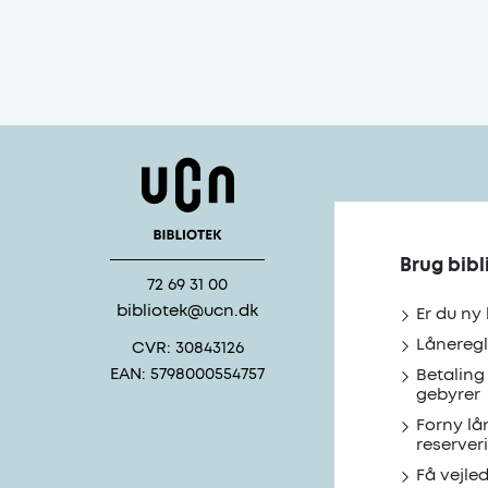
Brug bibl
72 69 31 00
bibliotek@ucn.dk
Er du ny
Låneregl
CVR: 30843126
EAN: 5798000554757
Betaling
gebyrer
Forny lå
reserver
Få vejle