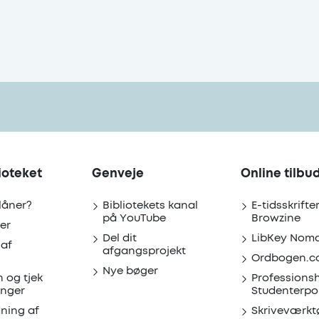
ioteket
Genveje
Online tilbu
 låner?
Bibliotekets kanal
E-tidsskrifte
på YouTube
Browzine
er
Del dit
LibKey Nom
 af
afgangsprojekt
Ordbogen.c
Nye bøger
n og tjek
Professions
inger
Studenterpo
dning af
Skriveværkt