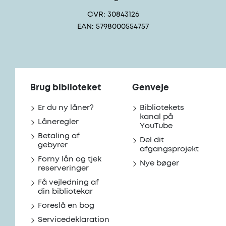
CVR: 30843126
EAN: 5798000554757
Brug biblioteket
Genveje
Er du ny låner?
Bibliotekets
kanal på
Låneregler
YouTube
Betaling af
Del dit
gebyrer
afgangsprojekt
Forny lån og tjek
Nye bøger
reserveringer
Få vejledning af
din bibliotekar
Foreslå en bog
Servicedeklaration