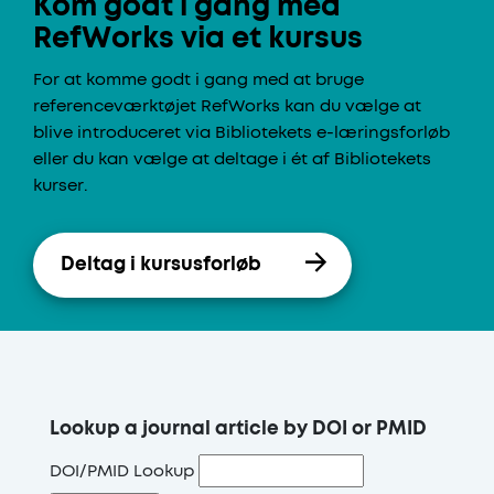
Kom godt i gang med
RefWorks via et kursus
For at komme godt i gang med at bruge
referenceværktøjet RefWorks kan du vælge at
blive introduceret via Bibliotekets e-læringsforløb
eller du kan vælge at deltage i ét af Bibliotekets
kurser.
Deltag i kursusforløb
Lookup a journal article by DOI or PMID
DOI/PMID Lookup