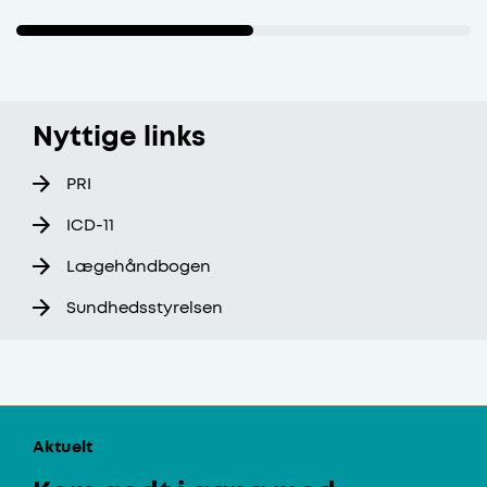
Nyttige links
PRI
ICD-11
Lægehåndbogen
Sundhedsstyrelsen
Aktuelt