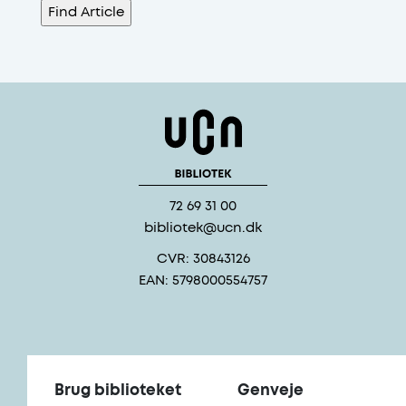
72 69 31 00
bibliotek@ucn.dk
CVR: 30843126
EAN: 5798000554757
Brug biblioteket
Genveje