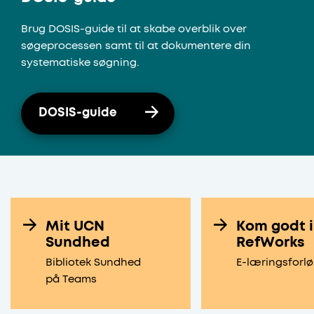
Brug DOSIS-guide til at skabe overblik over
søgeprocessen samt til at dokumentere din
systematiske søgning.
DOSIS-guide
Mit UCN
Kom godt 
Sundhed
RefWorks
Bibliotek Sundhed
E-læringsforl
på Teams