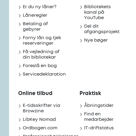
Er du ny låner?
Bibliotekets
kanal på
Låneregler
YouTube
Betaling af
Del dit
gebyrer
afgangsprojekt
Forny lån og tjek
Nye bøger
reserveringer
Få vejledning af
din bibliotekar
Foreslå en bog
Servicedeklaration
Online tilbud
Praktisk
E-tidsskrifter via
Åbningstider
Browzine
Find en
LibKey Nomad
medarbejder
Ordbogen.com
IT-driftstatus