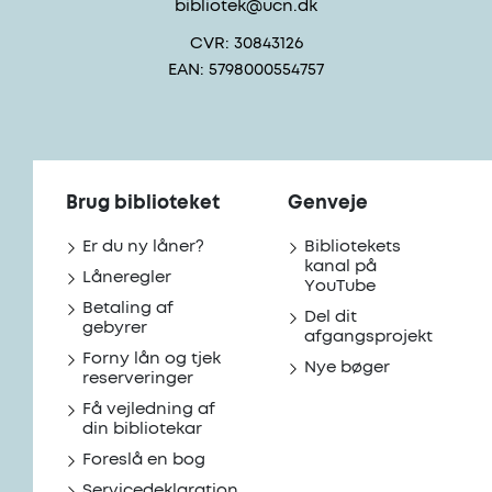
bibliotek@ucn.dk
CVR: 30843126
EAN: 5798000554757
Brug biblioteket
Genveje
Er du ny låner?
Bibliotekets
kanal på
Låneregler
YouTube
Betaling af
Del dit
gebyrer
afgangsprojekt
Forny lån og tjek
Nye bøger
reserveringer
Få vejledning af
din bibliotekar
Foreslå en bog
Servicedeklaration