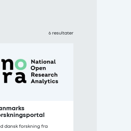
6
resultater
anmarks
orskningsportal
nd dansk forskning fra