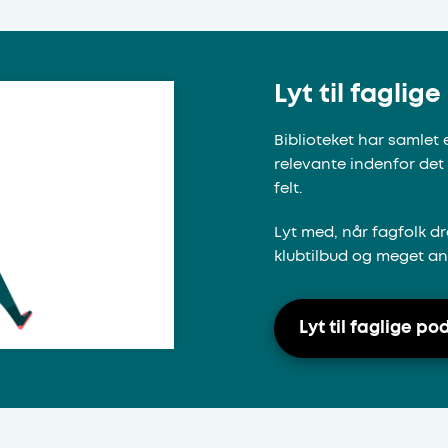
 analysecenter, som leverer viden, der kan bidrage til at ud
uge siden til:
ndet og den offentlige sektor.
u finde rapporter og videnskabelige artikler inden for områd
 udsatte børn og unge. Når du søger i databasen med udgi
der du:
Lyt til faglig
taterne efter emne, forfatter og type, som du kender det fr
enskabelige artikler og debatindlæg, som fokuserer på bør
ocialområdet og meget mere.
Biblioteket har samlet
terets udgivelser
 centrets udgivelser, kan du afgrænse resultaterne efter t
relevante indenfor det
 kender det fra ucnbib.dk.
felt.
Lyt med, når fagfolk dr
's udgivelser
klubtilbud og meget an
Lyt til faglige p