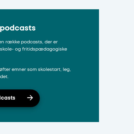
vikle
er som trivsel,
velser, kan du
e podcasts
a ucnbib.dk.
n og unge,
 en række podcasts, der er
ype, emneord og
 skole- og fritidspædagogiske
øfter emner som skolestart, leg,
det.
odcasts