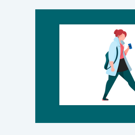
Forsknings- og
Det kan du br
velfærdssamfu
På siden kan d
grundskolen og
På siden fin
afgrænse resul
Rapporter, vid
integration, s
Søg i cen
Når du søger i
årstal, som du
Søg i VIVE