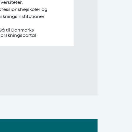
iversiteter,
ofessionshøjskoler og
rskningsinstitutioner
Gå til Danmarks
Forskningsportal