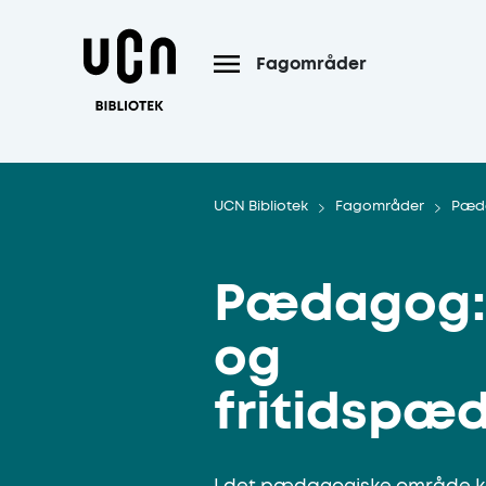
Gå til hoved indhold
Fagområder
UCN Bibliotek
Fagområder
Pæd
Pædagog: 
og
fritidspæ