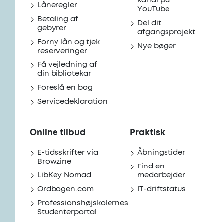
kanal på
Låneregler
YouTube
Betaling af
Del dit
gebyrer
afgangsprojekt
Forny lån og tjek
Nye bøger
reserveringer
Få vejledning af
din bibliotekar
Foreslå en bog
Servicedeklaration
Online tilbud
Praktisk
E-tidsskrifter via
Åbningstider
Browzine
Find en
LibKey Nomad
medarbejder
Ordbogen.com
IT-driftstatus
Professionshøjskolernes
Studenterportal