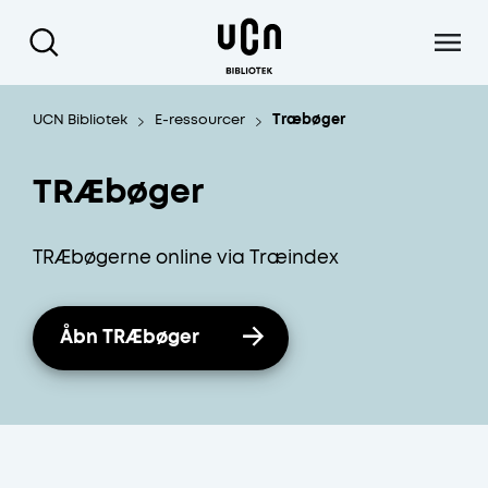
Gå til hoved indhold
UCN Bibliotek
E-ressourcer
Træbøger
TRÆbøger
TRÆbøgerne online via Træindex
Åbn TRÆbøger