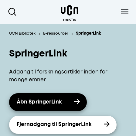
Gå til hoved indhold
UCN Bibliotek
E-ressourcer
SpringerLink
SpringerLink
Adgang til forskningsartikler inden for
mange emner
Åbn SpringerLink
Fjernadgang til SpringerLink