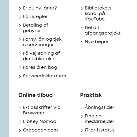
Er du ny låner?
Bibliotekets
kanal på
Låneregler
YouTube
Betaling af
Del dit
gebyrer
afgangsprojekt
Forny lån og tjek
Nye bøger
reserveringer
Få vejledning af
din bibliotekar
Foreslå en bog
Servicedeklaration
Online tilbud
Praktisk
E-tidsskrifter via
Åbningstider
Browzine
Find en
LibKey Nomad
medarbejder
Ordbogen.com
IT-driftstatus