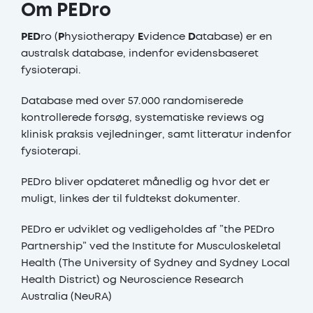
Om PEDro
PED
ro (
P
hysiotherapy
E
vidence
D
atabase) er en
australsk database, indenfor evidensbaseret
fysioterapi.
Database med over 57.000 randomiserede
kontrollerede forsøg, systematiske reviews og
klinisk praksis vejledninger, samt litteratur indenfor
fysioterapi.
PEDro bliver opdateret månedlig og hvor det er
muligt, linkes der til fuldtekst dokumenter.
PEDro er udviklet og vedligeholdes af ”the PEDro
Partnership” ved the Institute for Musculoskeletal
Health (The University of Sydney and Sydney Local
Health District) og Neuroscience Research
Australia (NeuRA)