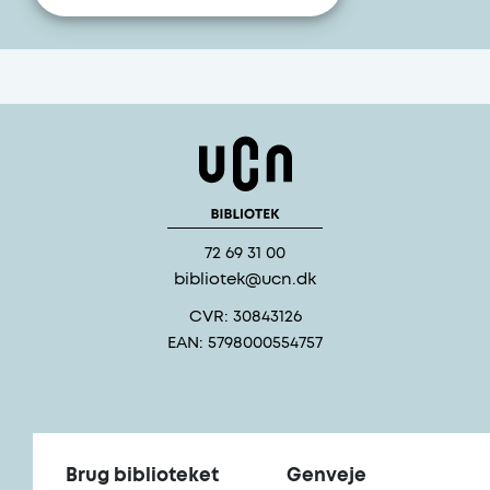
72 69 31 00
bibliotek@ucn.dk
CVR: 30843126
EAN: 5798000554757
Brug biblioteket
Genveje