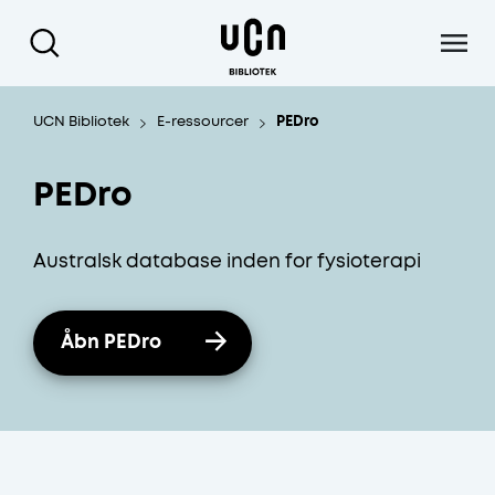
Gå til hoved indhold
UCN Bibliotek
E-ressourcer
PEDro
PEDro
Australsk database inden for fysioterapi
Åbn PEDro