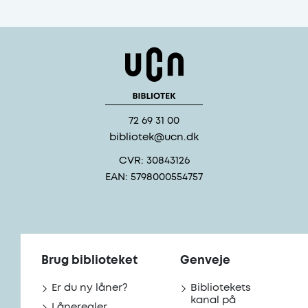
72 69 31 00
bibliotek@ucn.dk
CVR: 30843126
EAN: 5798000554757
Brug biblioteket
Genveje
Er du ny låner?
Bibliotekets
kanal på
Låneregler