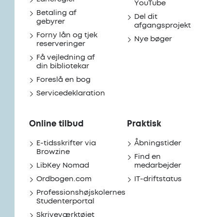
YouTube
Betaling af
Del dit
gebyrer
afgangsprojekt
Forny lån og tjek
Nye bøger
reserveringer
Få vejledning af
din bibliotekar
Foreslå en bog
Servicedeklaration
Online tilbud
Praktisk
E-tidsskrifter via
Åbningstider
Browzine
Find en
LibKey Nomad
medarbejder
Ordbogen.com
IT-driftstatus
Professionshøjskolernes
Studenterportal
Skriveværktøjet