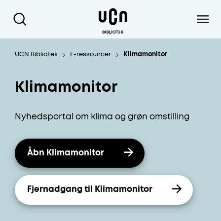
Gå til hoved indhold
UCN Bibliotek
E-ressourcer
Klimamonitor
Klimamonitor
Nyhedsportal om klima og grøn omstilling
Åbn Klimamonitor
Fjernadgang til Klimamonitor