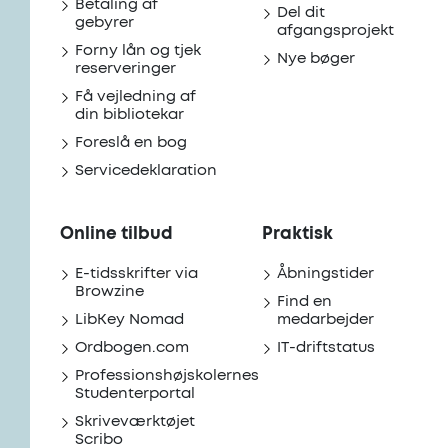
Betaling af
Del dit
gebyrer
afgangsprojekt
Forny lån og tjek
Nye bøger
reserveringer
Få vejledning af
din bibliotekar
Foreslå en bog
Servicedeklaration
Online tilbud
Praktisk
E-tidsskrifter via
Åbningstider
Browzine
Find en
LibKey Nomad
medarbejder
Ordbogen.com
IT-driftstatus
Professionshøjskolernes
Studenterportal
Skriveværktøjet
Scribo