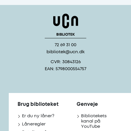
72 69 31 00
bibliotek@ucn.dk
CVR: 30843126
EAN: 5798000554757
Brug biblioteket
Genveje
Er du ny låner?
Bibliotekets
kanal på
Låneregler
YouTube