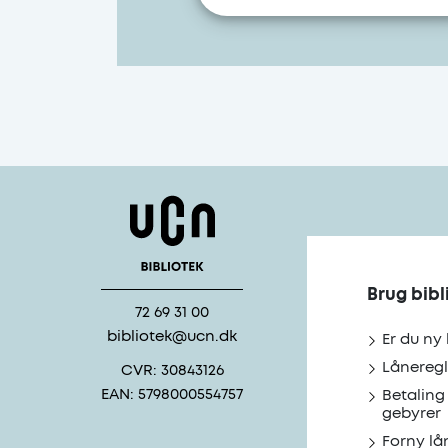
Brug bibl
72 69 31 00
bibliotek@ucn.dk
Er du ny
Låneregl
CVR: 30843126
EAN: 5798000554757
Betaling
gebyrer
Forny lå