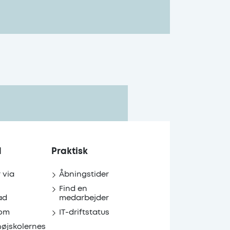
d
Praktisk
r via
Åbningstider
Find en
ad
medarbejder
om
IT-driftstatus
højskolernes