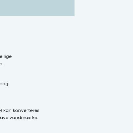
llige
r,
-bog.
e) kan konverteres
l have vandmærke.