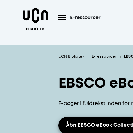
Gå til hoved indhold
E-ressourcer
UCN Bibliotek
E-ressourcer
EBSC
EBSCO eBo
E-bøger i fuldtekst inden f
Åbn EBSCO eBook Collect