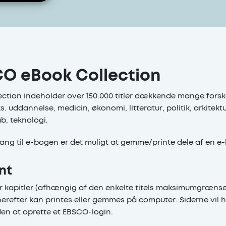
O eBook Collection
ction indeholder over 150.000 titler dækkende mange forske
 uddannelse, medicin, økonomi, litteratur, politik, arkitektu
, teknologi.
ng til e-bogen er det muligt at gemme/printe dele af en e
nt
er kapitler (afhængig af den enkelte titels maksimumgræns
m herefter kan printes eller gemmes på computer. Siderne vi
en at oprette et EBSCO-login.