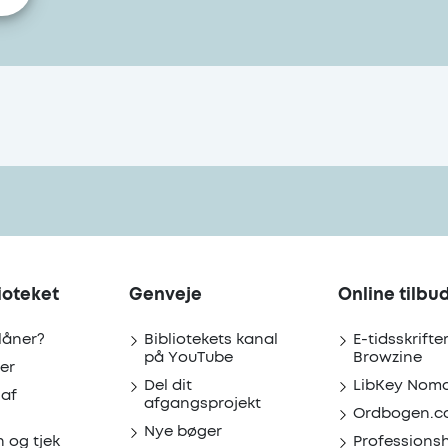
ioteket
Genveje
Online tilbu
 låner?
Bibliotekets kanal
E-tidsskrifte
på YouTube
Browzine
er
Del dit
LibKey Nom
 af
afgangsprojekt
Ordbogen.c
Nye bøger
n og tjek
Professions