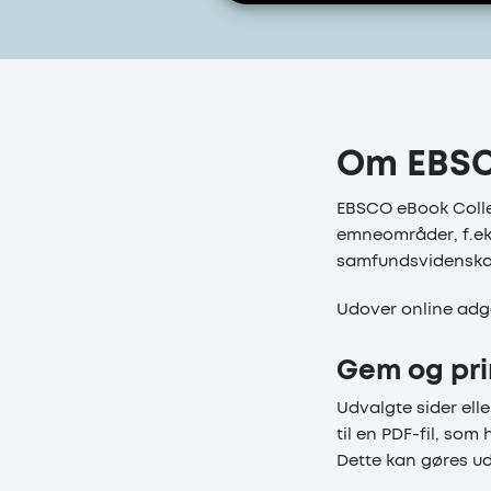
Om EBSC
EBSCO eBook Colle
emneområder, f.eks.
samfundsvidenskab
Udover online adga
Gem og pri
Udvalgte sider ell
til en PDF-fil, so
Dette kan gøres ud