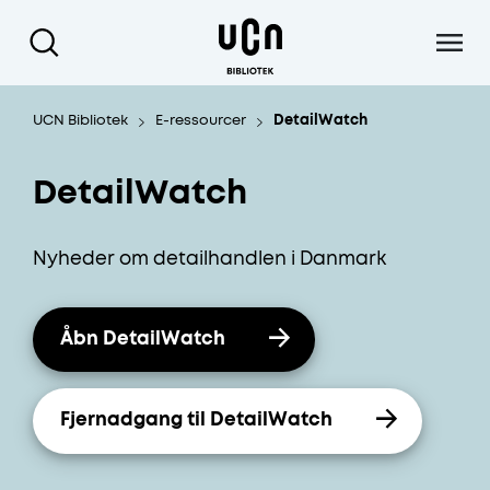
Gå til hoved indhold
UCN Bibliotek
E-ressourcer
DetailWatch
DetailWatch
Nyheder om detailhandlen i Danmark
Åbn DetailWatch
Fjernadgang til DetailWatch