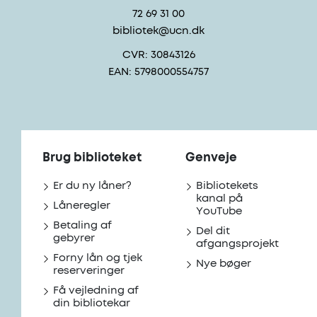
72 69 31 00
bibliotek@ucn.dk
CVR: 30843126
EAN: 5798000554757
Brug biblioteket
Genveje
Er du ny låner?
Bibliotekets
kanal på
Låneregler
YouTube
Betaling af
Del dit
gebyrer
afgangsprojekt
Forny lån og tjek
Nye bøger
reserveringer
Få vejledning af
din bibliotekar