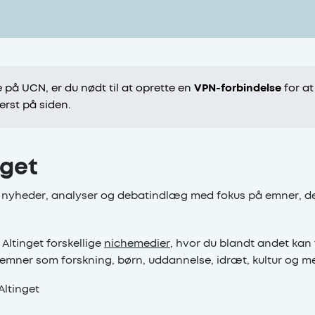
e på UCN, er du nødt til at oprette en
VPN-forbindelse
for at
erst på siden.
nget
r nyheder, analyser og debatindlæg med fokus på emner, der
Altinget forskellige
nichemedier,
hvor du blandt andet kan f
emner som forskning, børn, uddannelse, idræt, kultur og m
ltinget