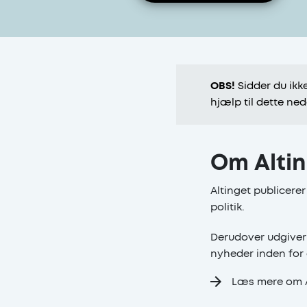
OBS!
Sidder du ikk
hjælp til dette ned
Om Alti
Altinget publicere
politik.
Derudover udgiver 
nyheder inden for 
Læs mere om A