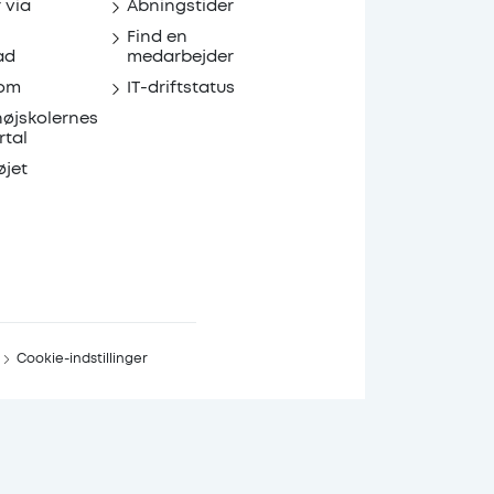
r via
Åbningstider
Find en
ad
medarbejder
om
IT-driftstatus
højskolernes
rtal
øjet
Cookie-indstillinger