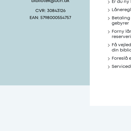
bibliotek@ucn.dk
Er du ny
Låneregl
CVR: 30843126
EAN: 5798000554757
Betaling
gebyrer
Forny lå
reserver
Få vejle
din bibli
Foreslå 
Serviced