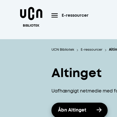
Gå til hoved indhold
E-ressourcer
UCN Bibliotek
E-ressourcer
Alti
Altinget
Uafhængigt netmedie med fok
Åbn Altinget