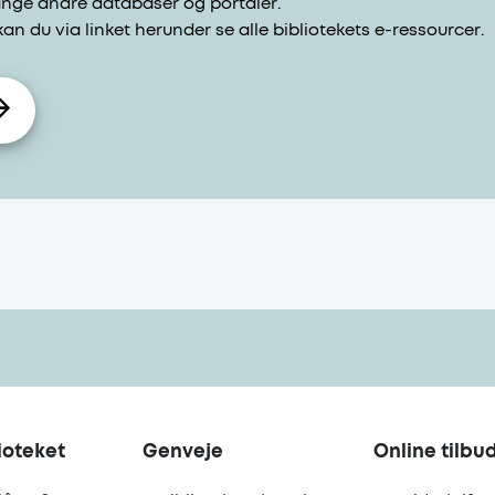
mange andre databaser og portaler.
 kan du via linket herunder se alle bibliotekets e-ressourcer.
ioteket
Genveje
Online tilbu