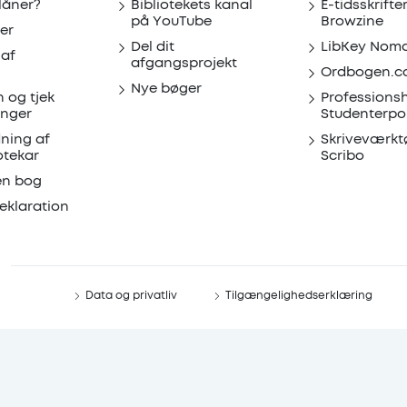
 låner?
Bibliotekets kanal
E-tidsskrifte
på YouTube
Browzine
er
Del dit
LibKey Nom
 af
afgangsprojekt
Ordbogen.c
Nye bøger
n og tjek
Professions
inger
Studenterpo
dning af
Skriveværkt
otekar
Scribo
en bog
eklaration
Data og privatliv
Tilgængelighedserklæring