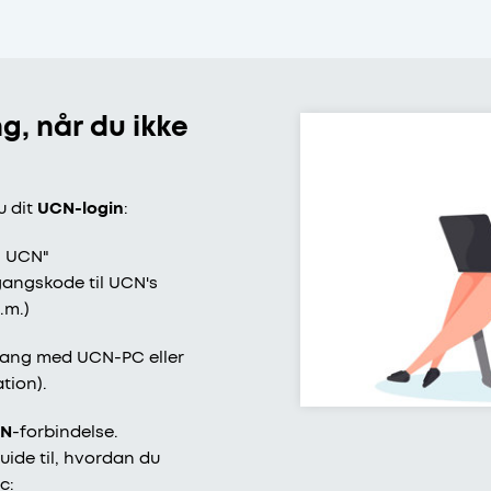
g, når du ikke
u dit
UCN-login
:
n UCN"
angskode til UCN's
.m.)
gang med UCN-PC eller
tion).
PN
-forbindelse.
uide til, hvordan du
ac: